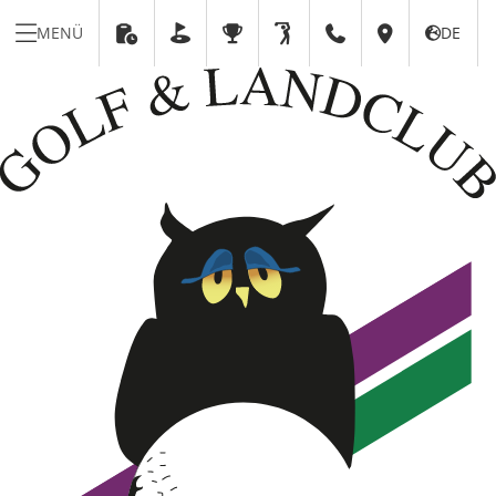
MENÜ
DE





