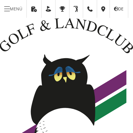
MENÜ
DE





