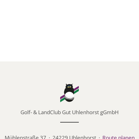
Golf- & LandClub Gut Uhlenhorst gGmbH
Mühlenstraße 37 · 24229 Uhlenhorst ·
Route planen