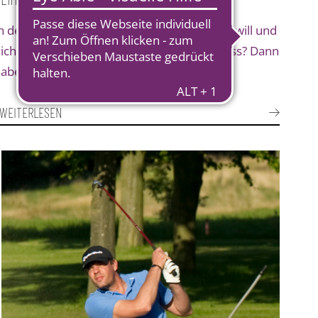
n der man endlich spielen kann, wann man will und
icht an Turniertagen zu Hause bleiben muss? Dann
aben wir das…
WEITERLESEN