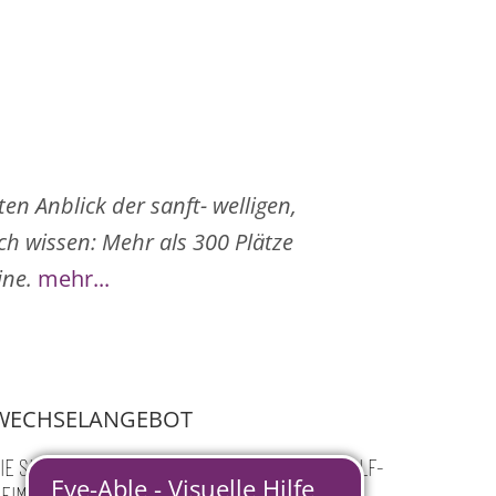
en Anblick der sanft- welligen,
ch wissen: Mehr als 300 Plätze
ine.
mehr...
WECHSELANGEBOT
IE SIND AUF DER SUCHE NACH EINER NEUEN GOLF-
EIMAT?