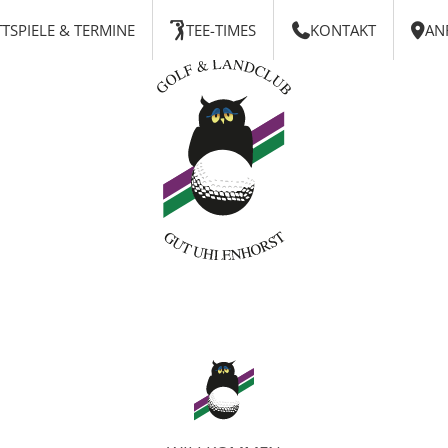
TSPIELE & TERMINE
TEE-TIMES
KONTAKT
AN


