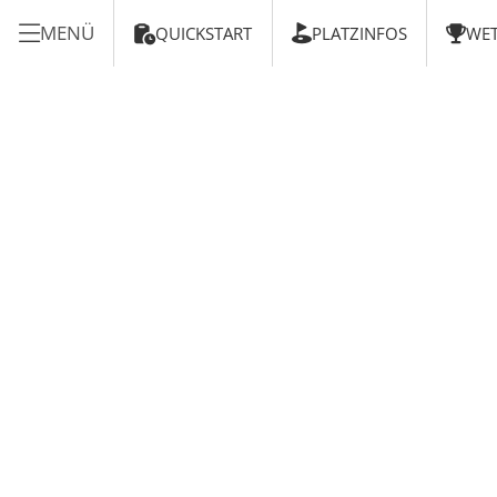
MENÜ
QUICKSTART
PLATZINFOS
WET


