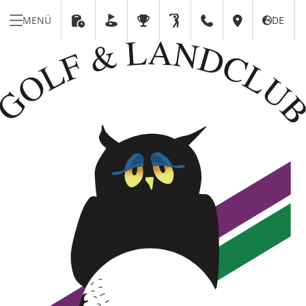
MENÜ
DE





