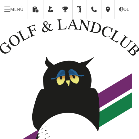
MENÜ
DE





