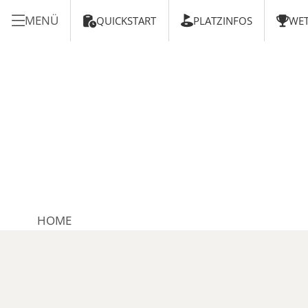
MENÜ
QUICKSTART
PLATZINFOS
WET



HOME