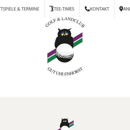
TSPIELE & TERMINE
TEE-TIMES
KONTAKT
AN


