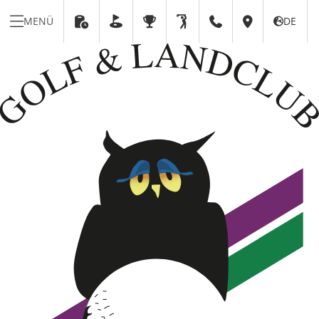
MENÜ
DE





